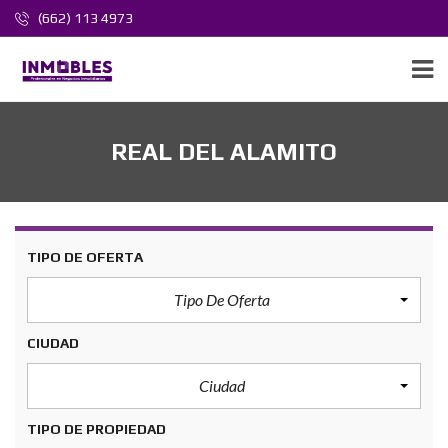
(662) 113 4973
REAL DEL ALAMITO
TIPO DE OFERTA
Tipo De Oferta
CIUDAD
Ciudad
TIPO DE PROPIEDAD