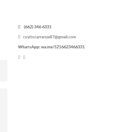
(662) 346 6331
coyitocarranza87@gmail.com
WhatsApp:
wa.me/5216623466331