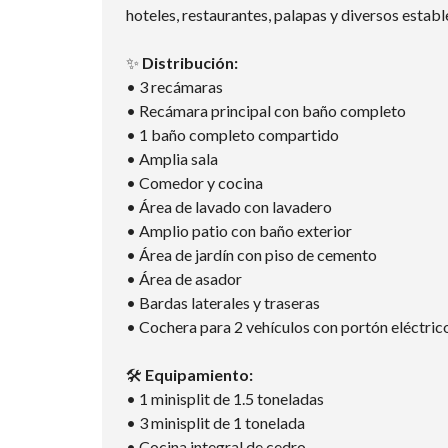
hoteles, restaurantes, palapas y diversos estab
✨
Distribución:
• 3 recámaras
• Recámara principal con baño completo
• 1 baño completo compartido
• Amplia sala
• Comedor y cocina
• Área de lavado con lavadero
• Amplio patio con baño exterior
• Área de jardín con piso de cemento
• Área de asador
• Bardas laterales y traseras
• Cochera para 2 vehículos con portón eléctric
🛠️
Equipamiento:
• 1 minisplit de 1.5 toneladas
• 3 minisplit de 1 tonelada
• Cocina integral de cedro