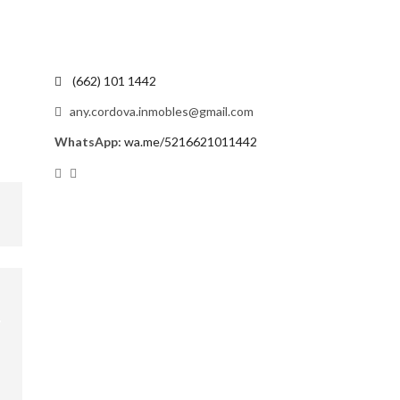
(662) 101 1442
any.cordova.inmobles@gmail.com
WhatsApp:
wa.me/5216621011442