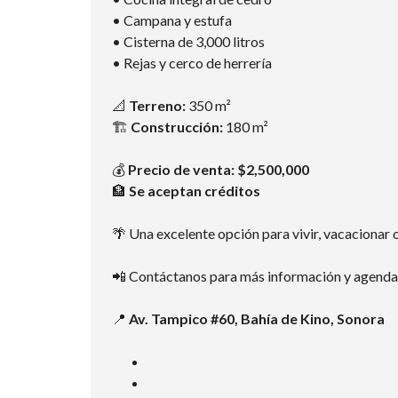
• Campana y estufa
• Cisterna de 3,000 litros
• Rejas y cerco de herrería
📐
Terreno:
350 m²
🏗️
Construcción:
180 m²
💰
Precio de venta: $2,500,000
🏦
Se aceptan créditos
🌴 Una excelente opción para vivir, vacacionar o
📲 Contáctanos para más información y agenda 
📍
Av. Tampico #60, Bahía de Kino, Sonora