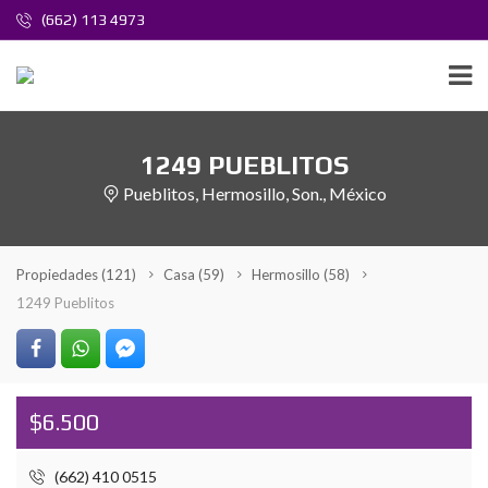
(662) 113 4973
1249 PUEBLITOS
Pueblitos, Hermosillo, Son., México
Propiedades
(121)
Casa
(59)
Hermosillo
(58)
1249 Pueblitos
$6.500
(662) 410 0515