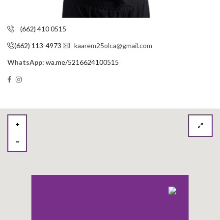
(662) 410 0515
(662) 113-4973
kaarem25olca@gmail.com
WhatsApp:
wa.me/5216624100515