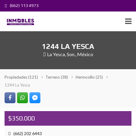
(662) 113 4973
1244 LA YESCA
La Yesca, Son., México
Propiedades
(121)
Terreno
(38)
Hermosillo
(25)
1244 La Yesca
$350.000
(662) 202 6443